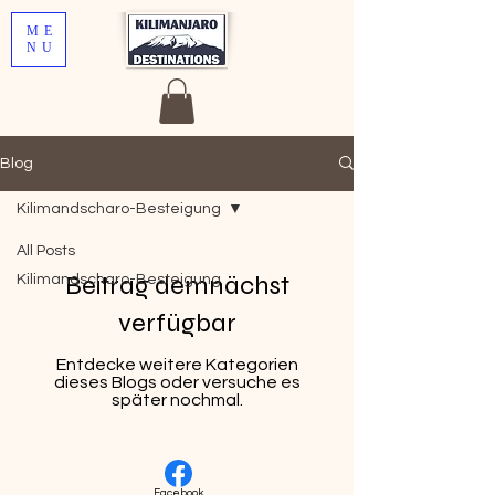
ME
NU
Blog
Kilimandscharo-Besteigung
All Posts
Beitrag demnächst
Kilimandscharo-Besteigung
verfügbar
Entdecke weitere Kategorien
dieses Blogs oder versuche es
später nochmal.
Facebook