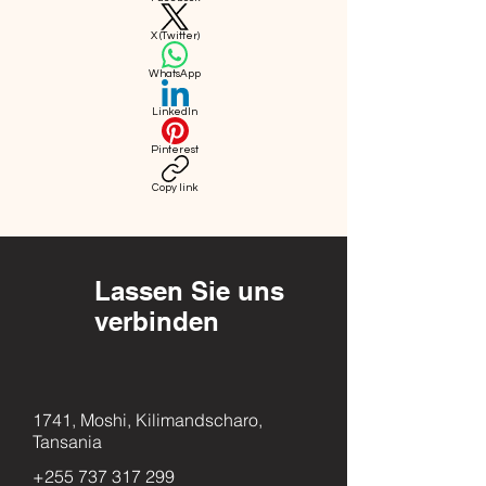
X (Twitter)
WhatsApp
LinkedIn
Pinterest
Copy link
Lassen Sie uns
verbinden
1741, Moshi, Kilimandscharo,
Tansania
+255 737 317 299